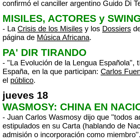
confirmó el canciller argentino Guido Di Tel
MISILES, ACTORES y SWIN
- La
Crisis de los Misiles
y los
Dossiers
de
página de
Música Africana
.
PA' DIR TIRANDO
- "La Evolución de la Lengua Española", tí
España, en la que participan:
Carlos Fue
el
público
.
jueves 18
WASMOSY: CHINA EN NACI
- Juan Carlos Wasmosy dijo que "todos aq
estipulados en su Carta (hablando de Naci
admisión o incorporación como miembro''.