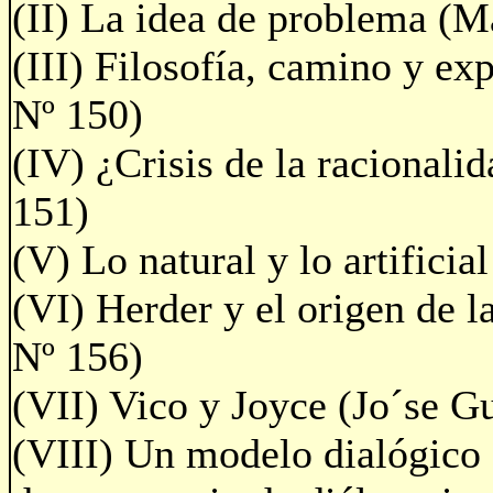
(II) La idea de problema (M
(III) Filosofía, camino y ex
Nº 150)
(IV) ¿Crisis de la racionali
151)
(V) Lo natural y lo artifici
(VI) Herder y el origen de l
Nº 156)
(VII) Vico y Joyce (Jo´se G
(VIII) Un modelo dialógico d