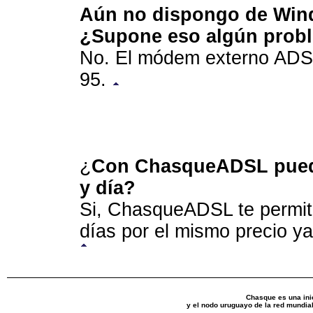
Aún no dispongo de Wind
¿Supone eso algún prob
No. El módem externo ADS
95.
¿
Con ChasqueADSL puedo
y día?
Si, ChasqueADSL te permite
días por el mismo precio ya
Chasque es una ini
y el nodo uruguayo de la red mundia