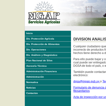
Inicio
DIVISION ANALI
Div. Protección Agrícola
Div. Protección de Alimentos
Cualquier ciudadano que
incorrecto de productos f
Div. Operaciones
hechos tiene derecho a d
Div. Análisis y Diagnóstico
Para ello puede bajar y c
Plan Nacional de Silos
cual puede ser entregado
DGSA de todo el país, o e
Asesoría Técnica
Administración Financiera
También puede contactars
electrónico:
Administración
dgsa@mgap.gub.uy
o
Te
Normativa
Formulario de denuncia d
Noticias
fitosanitarios
Contactos
Acta de inspección por us