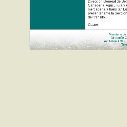
Dirección General de Serv
Ganadería, Agricultura y 
mercadería a transitar. L
presentar ante la Sección
del transito.
Costos:
• Una gestión de Importa
Ministerio de
con 66/00 pesos) en el pu
Dirección G
de salida.
Av. Millán 4703 
Tele
Otros Datos de interés a 
El procedimiento para el t
• Presentar la solicitud a
DGSA - Millán 4703.
• Obtenida la autorizació
el interesado se present
ingreso de la mercadería a
de tránsito y el formulari
tipo de envase o contened
y firmará una vía de la au
viene en un transporte n
de la mercadería, de aprob
precintado de la carga.
• Luego se procederá a tra
punto de salida, observan
• Llegado al punto de Sa