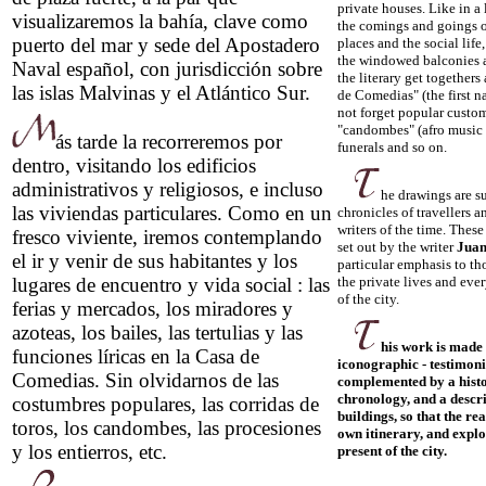
private houses. Like in a
visualizaremos la bahía, clave como
the comings and goings o
puerto del mar y sede del Apostadero
places and the social life
the windowed balconies an
Naval español, con jurisdicción sobre
the literary get togethers
las islas Malvinas y el Atlántico Sur.
de Comedias" (the first n
not forget popular custom
"candombes" (afro music 
ás tarde la recorreremos por
funerals and so on.
dentro, visitando los edificios
administrativos y religiosos, e incluso
he drawings are s
las viviendas particulares. Como en un
chronicles of travellers 
writers of the time. Thes
fresco viviente, iremos contemplando
set out by the writer
Juan
el ir y venir de sus habitantes y los
particular emphasis to t
lugares de encuentro y vida social : las
the private lives and eve
of the city.
ferias y mercados, los miradores y
azoteas, los bailes, las tertulias y las
his work is made
funciones líricas en la Casa de
iconographic - testimon
Comedias. Sin olvidarnos de las
complemented by a histo
chronology, and a descri
costumbres populares, las corridas de
buildings, so that the rea
toros, los candombes, las procesiones
own itinerary, and explor
y los entierros, etc.
present of the city.