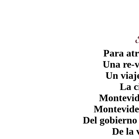
Para atr
Una re-v
Un viaj
La c
Montevide
Montevide
Del gobierno
De la 