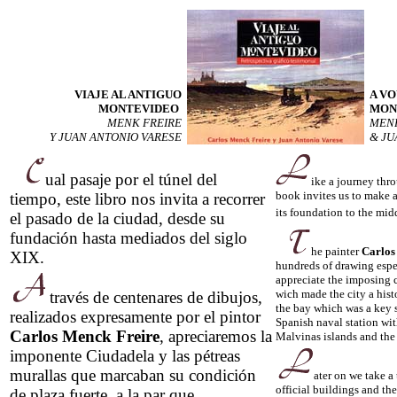
VIAJE AL ANTIGUO
A V
MONTEVIDE
O
MON
MENK FREIRE
MENK
Y JUAN ANTONIO VARESE
& JU
ual pasaje por el túnel del
ike a journey thro
book invites us to make a 
tiempo, este libro nos invita a recorrer
its foundation to the mid
el pasado de la ciudad, desde su
fundación hasta mediados del siglo
he painter
Carlos
XIX.
hundreds of drawing espe
appreciate the imposing c
wich made the city a histo
través de centenares de dibujos,
the bay which was a key 
realizados expresamente por el pintor
Spanish naval station wit
Carlos Menck Freire
, apreciaremos la
Malvinas islands and the 
imponente Ciudadela y las pétreas
murallas que marcaban su condición
ater on we take a 
official buildings and th
de plaza fuerte, a la par que