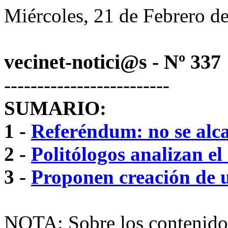
Miércoles, 21 de Febrero d
vecinet-notici@s - Nº 337
-------------------------
SUMARIO:
1 -
Referéndum: no se al
2 -
Politólogos analizan el
3 -
Proponen creación de u
NOTA: Sobre los contenidos