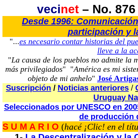
veci
net
– No. 876 
Desde 1996: Comunicación a
participación y 
"
...
es necesario contar historias del pu
lleve a la a
"
La causa de los pueblos no admite la
más privilegiados
"
"
América es mi sist
objeto de mi anhelo
"
José Artiga
Suscripción
/
Noticias anteriores
/
Uruguay Na
Seleccionados por UNESCO en 20
de producción d
S U M A R I O
(
hacé ¡Clic! en el tít
1-
La Descentralización y la 