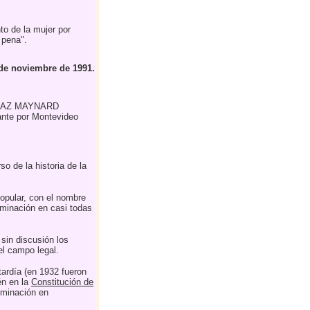
to de la mujer por
 pena".
de noviembre de 1991.
IAZ MAYNARD
nte por Montevideo
o de la historia de la
opular, con el nombre
iminación en casi todas
sin discusión los
l campo legal.
ardía (en 1932 fueron
én en la
Constitución de
riminación en