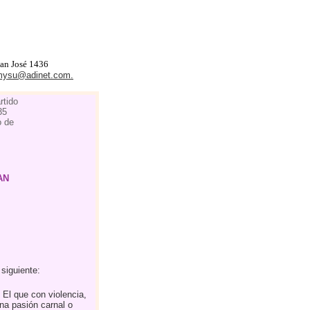
an José 1436
mysu@adinet.com.
rtido
35
o de
AN
l siguiente:
El que con violencia,
na pasión carnal o