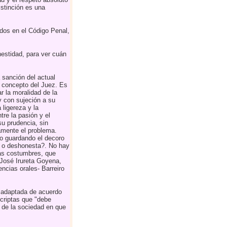
istinción es una
os en el Código Penal,
estidad, para ver cuán
a sanción del actual
l concepto del Juez. Es
ar la moralidad de la
y con sujeción a su
 ligereza y la
tre la pasión y el
su prudencia, sin
damente el problema.
o guardando el decoro
a o deshonesta?. No hay
 las costumbres, que
(José Irureta Goyena,
encias orales- Barreiro
r adaptada de acuerdo
scriptas que "debe
s de la sociedad en que