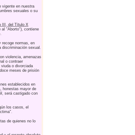
n vigente en nuestra
tumbres sexuales o su
III, del Título X
 al "Aborto"), contiene
.
y recoge normas, en
a discriminación sexual.
con violencia, amenazas
nal o contraer
 viuda o divorciada
 doce meses de prisión
fines establecidos en
era, honestas mayor de
l, será castigado con
ún los casos, el
íctima".
tas de quienes no lo
ad y el respeto absoluto