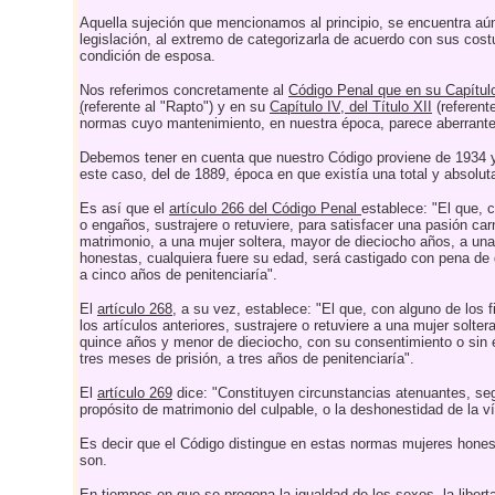
Aquella sujeción que mencionamos al principio, se encuentra aú
legislación, al extremo de categorizarla de acuerdo con sus cos
condición de esposa.
Nos referimos concretamente al
Código Penal que en su Capítulo 
(
referente al "Rapto") y en su
Capítulo IV, del Título XII
(referente
normas cuyo mantenimiento, en nuestra época, parece aberrante
Debemos tener en cuenta que nuestro Código proviene de 1934 
este caso, del de 1889, época en que existía una total y absolut
Es así que el
artículo 266 del Código Penal
establece: "El que, 
o engaños, sustrajere o retuviere, para satisfacer una pasión car
matrimonio, a una mujer soltera, mayor de dieciocho años, a una
honestas, cualquiera fuere su edad, será castigado con pena de
a cinco años de penitenciaría".
El
artículo 268
, a su vez, establece: "El que, con alguno de los 
los artículos anteriores, sustrajere o retuviere a una mujer solt
quince años y menor de dieciocho, con su consentimiento o sin é
tres meses de prisión, a tres años de penitenciaría".
El
artículo 269
dice: "Constituyen circunstancias atenuantes, seg
propósito de matrimonio del culpable, o la deshonestidad de la v
Es decir que el Código distingue en estas normas mujeres hones
son.
En tiempos en que se pregona la igualdad de los sexos, la libert