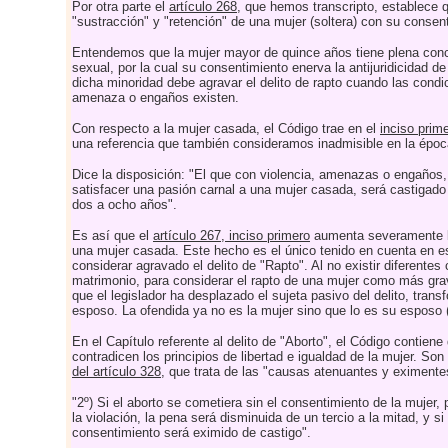
Por otra parte el
artículo 268
, que hemos transcripto, establece 
"sustracción" y "retención" de una mujer (soltera) con su consen
Entendemos que la mujer mayor de quince años tiene plena conc
sexual, por la cual su consentimiento enerva la antijuridicidad d
dicha minoridad debe agravar el delito de rapto cuando las condi
amenaza o engaños existen.
Con respecto a la mujer casada, el Código trae en el
inciso prim
una referencia que también consideramos inadmisible en la époc
Dice la disposición: "El que con violencia, amenazas o engaños, 
satisfacer una pasión carnal a una mujer casada, será castigado
dos a ocho años".
Es así que el
artículo 267, inciso primero
aumenta severamente la
una mujer casada. Este hecho es el único tenido en cuenta en es
considerar agravado el delito de "Rapto". Al no existir diferentes
matrimonio, para considerar el rapto de una mujer como más grav
que el legislador ha desplazado el sujeta pasivo del delito, tran
esposo. La ofendida ya no es la mujer sino que lo es su esposo 
En el Capítulo referente al delito de "Aborto", el Código contien
contradicen los principios de libertad e igualdad de la mujer. Son
del artículo 328
, que trata de las "causas atenuantes y eximentes
"2º) Si el aborto se cometiera sin el consentimiento de la mujer, p
la violación, la pena será disminuida de un tercio a la mitad, y s
consentimiento será eximido de castigo".