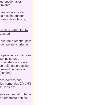
que puede haber
timiento.
iencia de su vida
e la acción, aunque
ciones de violencia,
ero de su artículo 267
,
a actual.
sustrae o retiene, para
 con penitenciaría de
 pena si la víctima es
te inciso para
 circunstancias que el
e, sólo cabe concluir
sformando en este al
(hombre).
e dos normas que
 los
numerales 2º) y 4º)
", y dicen:
ara eliminar el fruto de
i se efectuare con su