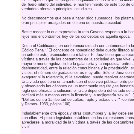
del fuero íntimo del individuo, el mantenimiento de este tipo de d
verdadera ofensa a principios ineludibles.
No desconocemos que pese a haber sido superados, los plasmad
eran principios arraigados en el seno de nuestra sociedad.
Baste recoger lo que expresaba Irureta Goyena respecto a la hon
lejos nos encontramos hoy de los conceptos de aquella época.
Decía el Codificador, en conferencia dictada con anterioridad a l
Código Penal: "El concepto de honestidad debe quedar librado a
un criterio este, esencialmente relativo. El Juez tiene que apreci
víctima a través de las costumbres de la sociedad en que vive, 
mayor o menor rigidez. Entre la galantería y la impudicia, entre la
deshonestidad, entre la relación concubinaria y la prostitución, en
vicios, el número de gradaciones es muy alto. Sólo el Juez con 
exagerar ni la tolerancia, ni la severidad, puede resolver acerta
Una viuda que tiene un amante con el que vive públicamente per
y observando las cánones de un matrimonio regular ¿es honest
regla que ofrezca la solución: el juicio dependerá del estado de
oscilará más o menos entre la licencia y la mojigatería sexual". 
"Delitos contra 1a libertad de cultas, rapto y estado civil" -confer
y Ramos- 1933, página 100).
Indudablemente otra época y otras costumbres y la ley debe se
con ellas. El propia legislador establece en las expresiones tran
apreciarse la moralidad de la víctima a través de las costumbre
vive".