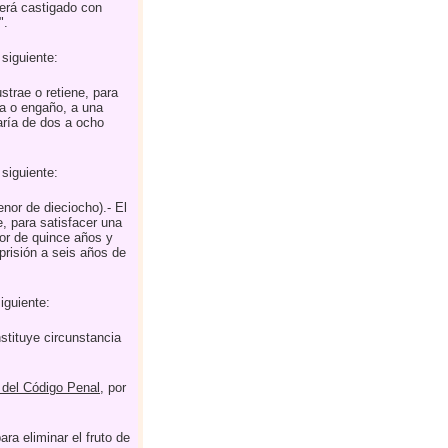
erá castigado con
".
l siguiente:
trae o retiene, para
za o engaño, a una
aría de dos a ocho
l siguiente:
or de dieciocho).- El
, para satisfacer una
yor de quince años y
risión a seis años de
iguiente:
stituye circunstancia
 del Código Penal
, por
ra eliminar el fruto de