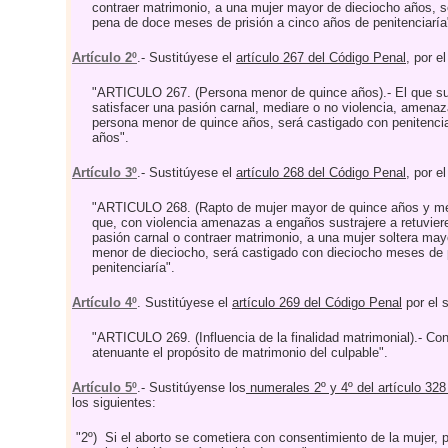
contraer matrimonio, a una mujer mayor de dieciocho años, s
pena de doce meses de prisión a cinco años de penitenciaría
Artículo 2º
.- Sustitúyese el
artículo 267 del Código Penal
, por e
"ARTICULO 267. (Persona menor de quince años).- El que sus
satisfacer una pasión carnal, mediare o no violencia, amena
persona menor de quince años, será castigado con penitenci
años".
Artículo 3º
.- Sustitúyese el
artículo 268 del Código Penal
, por e
"ARTICULO 268. (Rapto de mujer mayor de quince años y men
que, con violencia amenazas a engaños sustrajere a retuviere
pasión carnal o contraer matrimonio, a una mujer soltera ma
menor de dieciocho, será castigado con dieciocho meses de p
penitenciaría".
Artículo 4º
. Sustitúyese el
artículo 269 del Código Penal
por el s
"ARTICULO 269. (Influencia de la finalidad matrimonial).- Con
atenuante el propósito de matrimonio del culpable".
Artículo 5º
.- Sustitúyense los
numerales 2º y 4º del artículo 328
los siguientes:
"2º)
Si el aborto se cometiera con consentimiento de la mujer, pa