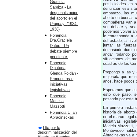
Graciela
posibilidades en 
Sapriza - La
denunciar esa sit
despenalización
embarazo, las muj
aborto en buenas c
del aborto en el
compañeras van a s
Uruguay. (1934-
ser debate y sea
1938)
podemos volver año 
Ponencia
le corresponde a l
Dra.Graciela
del estado, a nivel
juntar las fuerza
Dufau - Un
demasiado duro, e
debate siempre
andar rodando po
pendiente
situaciones de mo
Ponencia
cuadras de los Cen
Diputada
Propongo a las y 
Glenda Roldán -
mujercita que mur
Propuestas e
años, hace pocos 
iniciativas
legislativas
Esperamos que est
esto que pasó, s
Ponencia
pasando por este t
Mariella
Mazzotti
En primera instan
historia del aborto
Ponencia Lilián
en el marco legal 
Abracinsckas
iniciativas legisl
Mariela Mazzotti, 
Día por la
Montevideo hablar
descriminalización del
Abracinskas va a h
Aborto en América