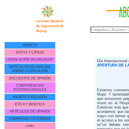
Campañas y Acciones -
ABORTO
DATOS Y CIFRAS
LEGISLACIÓN EN URUGUAY
Día Internacional
APERTURA DE L
ARTÍCULOS DE ANÁLISIS
SOBRE LEGISLACIÓN
ENCUESTAS DE OPINIÓN
CONFERENCIAS
INTERNACIONALES
Estamos conmemora
Mujer. Y lamenta
ABORTO Y RELIGIÓN
que estuvimos pre
murió en el Hospi
ÉTICA Y BIOÉTICA
Entonces más que 
ARTÍCULOS DE OPINIÓN
acordarnos que la
mayo con temas qu
CAMPAÑAS Y ACCIONES
el acceso a los ser
es"un debate sie
Links
parecería que no l