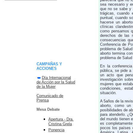
sea necesario y e
que no se sabe y 
trágicas, cuando
puntual, cuando so
hacerse un aborto
clínicas clandest
como pensamos que
derechos de las 
consecuencias que 
Conferencia de Pob
problema de Salud 
aborto termina co
problema de Salud 
CAMPAÑAS Y
En la conferenci
ACCIONES
pública, se pide a
un acto que pena
Día Internacional
investigación sob
de Acción por la Salud
mujeres que estaba
de la Mujer
condiciones, est
situación.
Comunicado de
Prensa
A 5años de la revis
aborto, como un 
Mesa Debate
posibilidades de ab
para atenderlo. ¿Q
del mundo tienen e
Apertura - Dra.
es completamente 
Cristina Grela
pocos los países 
Ponencia
América Latina.